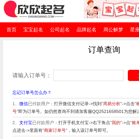
首页
宝宝起名
公司起名
品牌起名
周公解梦
星
订单查询
请输入订单号：
忘记订单号怎么办？
1、
微信
已付款用户：
打开微信支付记录->找到“
周易分析
”->点击“
号
”即为订单号。如仍然查询不到请加客服QQ2521658501为您解
2、
支付宝
已付款用户：
打开手机支付宝->右下角点“
我的
”->点“
账
点进去->里面有“
商家订单号
”，输入该订单号即可。