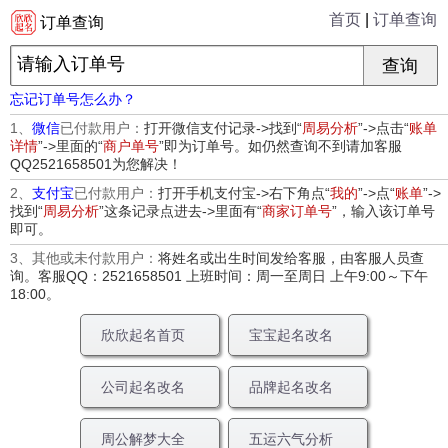
首页
|
订单查询
订单查询
忘记订单号怎么办？
1、
微信
已付款用户：
打开微信支付记录->找到“
周易分析
”->点击“
账单
详情
”->里面的“
商户单号
”即为订单号。如仍然查询不到请加客服
QQ2521658501为您解决！
2、
支付宝
已付款用户：
打开手机支付宝->右下角点“
我的
”->点“
账单
”->
找到“
周易分析
”这条记录点进去->里面有“
商家订单号
”，输入该订单号
即可。
3、其他或未付款用户：
将姓名或出生时间发给客服，由客服人员查
询。客服QQ：2521658501 上班时间：周一至周日 上午9:00～下午
18:00。
欣欣起名首页
宝宝起名改名
公司起名改名
品牌起名改名
周公解梦大全
五运六气分析